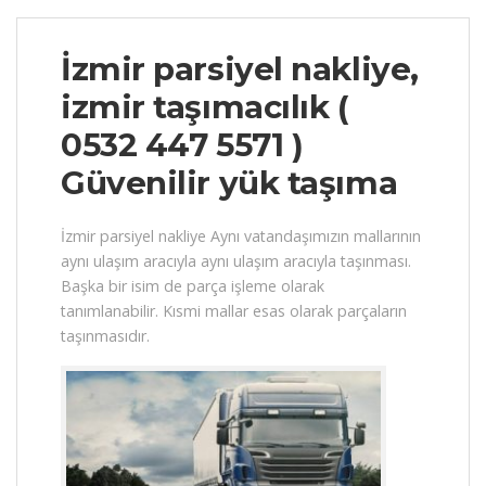
İzmir parsiyel nakliye,
izmir taşımacılık (
0532 447 5571 )
Güvenilir yük taşıma
İzmir parsiyel nakliye Aynı vatandaşımızın mallarının
aynı ulaşım aracıyla aynı ulaşım aracıyla taşınması.
Başka bir isim de parça işleme olarak
tanımlanabilir. Kısmi mallar esas olarak parçaların
taşınmasıdır.