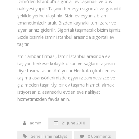
İzmir’den İstanbul’a sigortalı ev taşıması ve ofis
nakliyesi yapılır.Taşının her eşya sigortalı ve garantili
şekilde yerine ulaştırılır. Sizin ev eşyanız bizim
emanetimizdir artık. Bizden kaynaklı tüm zarar ve
ziyanlarınız giderilir. Sigortalı taşımacılık bizim işimiz.
Sizde bizimle İzmir İstanbul arasında sigortalı ev
taşıtın.
zmir ambar firması, İzmir İstanbul arasında ev
taşıyan herkese kolaylık olsun ve sağlam taşınsın
diye taşıma asansörü yollar.Her kata çıkabilen ev
taşıma asansörlerimizde eşyanız zahmetsizce ve
çizilmeden taşınır.İyi bir ev taşıma hizmeti almak
istiyorsanız, asansörlü evden eve nakliyat
hizmetimizden faydalanın.
admin
21 June 2018
Genel
,
İzmir nakliyat
0 Comments