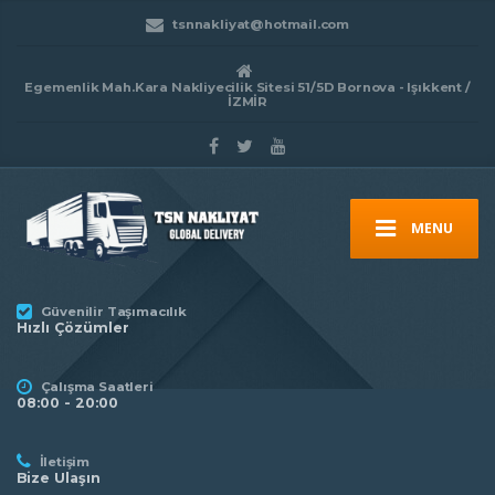
tsnnakliyat@hotmail.com
Egemenlik Mah.Kara Nakliyecilik Sitesi 51/5D Bornova - Işıkkent /
İZMİR
MENU
Güvenilir Taşımacılık
Hızlı Çözümler
Çalışma Saatleri
08:00 - 20:00
İletişim
Bize Ulaşın