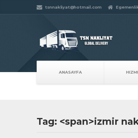
tsnnakliyat@hotmail.com
Egemenlik 
ANASAYFA
HIZM
Tag: <span>izmir nak