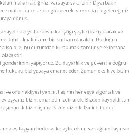
kalan malları aldığınızı varsayarsak, İzmir Diyarbakır
nce malları önce araca götürecek, sonra da ilk geleceğiniz
ıraya dönüş. .
arsiyel nakliye herkesin karıştığı şeyleri karıştıracak ve
si de dahil olmak üzere bir kurban olacaktır. Bu doğru
ş yapılsa bile, bu durumdan kurtulmak zordur ve ekipmana
 olacaktır.
i gönderimini yapıyoruz. Bu duyarlılık ve güven ile doğru
e hukuku bizi yasaya emanet eder. Zaman eksik ve bizim
sı ve ofis nakliyesi yapılır.Taşının her eşya sigortalı ve
izin ev eşyanız bizim emanetimizdir artık. Bizden kaynaklı tüm
ı taşımacılık bizim işimiz. Sizde bizimle İzmir İstanbul
sında ev taşıyan herkese kolaylık olsun ve sağlam taşınsın