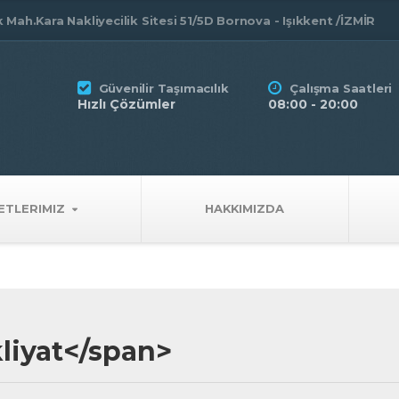
Mah.Kara Nakliyecilik Sitesi 51/5D Bornova - Işıkkent /İZMİR
Güvenilir Taşımacılık
Çalışma Saatleri
Hızlı Çözümler
08:00 - 20:00
ETLERIMIZ
HAKKIMIZDA
liyat</span>