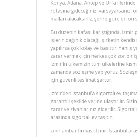
Konya, Adana, Antep ve Urfa illerinde 
rotasına gideceğinizi varsayarsanız, ö
malları alacaksınız. şehre göre en ön s
Bu düzenin kafası karıştığında, İzmir p
işlerin dağınık olacağı, şirketin kendi
yapılırsa çok kolay ve basittir. Yanlı
zarar vermek için herkes çok zor bir iş
İzmir’in ülkemizin tüm ülkelerine kısm
zamanda sözleşme yapıyoruz. Sözleşm
için güvenli teslimat şarttır.
İzmir’den İstanbul’a sigortalı ev taşıma
garantili şekilde yerine ulaştırılır. S
zarar ve ziyanlarınız giderilir. Sigortal
arasında sigortalı ev taşıtın.
zmir ambar firması, İzmir İstanbul ara