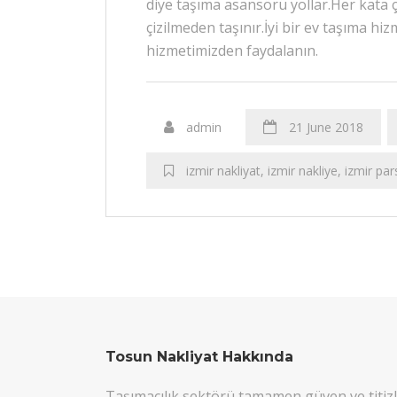
diye taşıma asansörü yollar.Her kata 
çizilmeden taşınır.İyi bir ev taşıma hi
hizmetimizden faydalanın.
admin
21 June 2018
izmir nakliyat
,
izmir nakliye
,
izmir par
Tosun Nakliyat Hakkında
Taşımacılık sektörü tamamen güven ve titizl