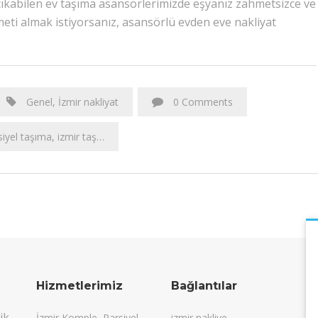
çıkabilen ev taşıma asansörlerimizde eşyanız zahmetsizce ve
zmeti almak istiyorsanız, asansörlü evden eve nakliyat
Genel
,
İzmir nakliyat
0 Comments
siyel taşıma
,
izmir taşımacılık
,
izmir yük taşıma
Hizmetlerimiz
Bağlantılar
ik
İzmir Komple, Parsiyel
izmir nakliye