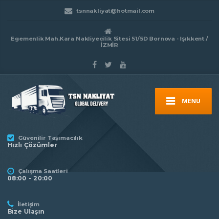
tsnnakliyat@hotmail.com
Egemenlik Mah.Kara Nakliyecilik Sitesi 51/5D Bornova - Işıkkent /
İZMİR
MENU
Güvenilir Taşımacılık
Hızlı Çözümler
Çalışma Saatleri
08:00 - 20:00
İletişim
Bize Ulaşın