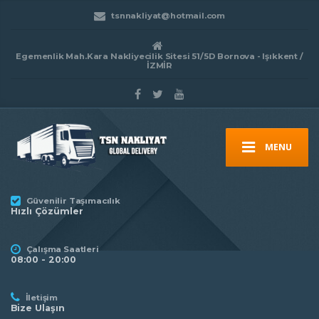
tsnnakliyat@hotmail.com
Egemenlik Mah.Kara Nakliyecilik Sitesi 51/5D Bornova - Işıkkent /
İZMİR
MENU
Güvenilir Taşımacılık
Hızlı Çözümler
Çalışma Saatleri
08:00 - 20:00
İletişim
Bize Ulaşın